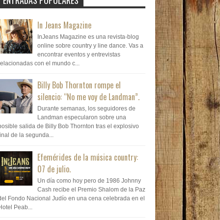
ENTRADAS POPULARES
In Jeans Magazine
InJeans Magazine es una revista-blog
online sobre country y line dance. Vas a
encontrar eventos y entrevistas
relacionadas con el mundo c...
Billy Bob Thornton rompe el
silencio: “No me voy de Landman”.
Durante semanas, los seguidores de
Landman especularon sobre una
posible salida de Billy Bob Thornton tras el explosivo
final de la segunda...
Efemérides de la música country:
07 de julio.
Un día como hoy pero de 1986 Johnny
Cash recibe el Premio Shalom de la Paz
del Fondo Nacional Judío en una cena celebrada en el
Hotel Peab...