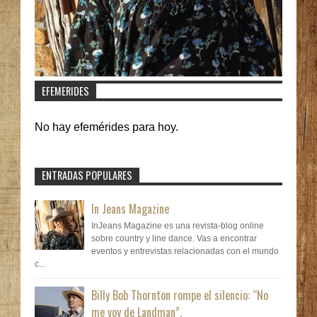
EFEMERIDES
No hay efemérides para hoy.
ENTRADAS POPULARES
In Jeans Magazine
InJeans Magazine es una revista-blog online
sobre country y line dance. Vas a encontrar
eventos y entrevistas relacionadas con el mundo
c...
Billy Bob Thornton rompe el silencio: “No
me voy de Landman”.