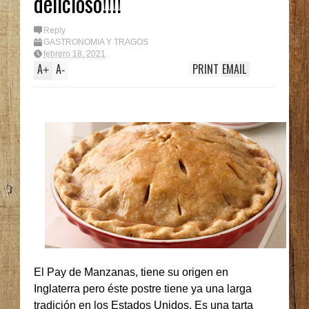
delicioso!!!!
Reply
GASTRONOMIA Y TRAGOS
febrero 18, 2021
A
A
PRINT
EMAIL
+
-
El Pay de Manzanas, tiene su origen en
Inglaterra pero éste postre tiene ya una larga
tradición en los Estados Unidos. Es una tarta