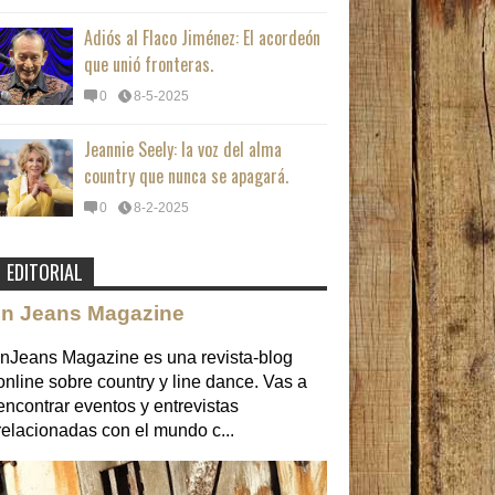
Adiós al Flaco Jiménez: El acordeón
que unió fronteras.
0
8-5-2025
Jeannie Seely: la voz del alma
country que nunca se apagará.
0
8-2-2025
EDITORIAL
In Jeans Magazine
InJeans Magazine es una revista-blog
online sobre country y line dance. Vas a
encontrar eventos y entrevistas
relacionadas con el mundo c...