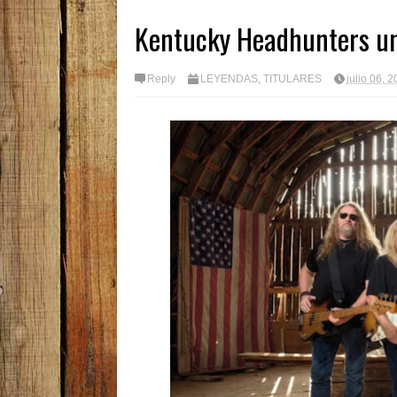
Kentucky Headhunters un
Reply
LEYENDAS
,
TITULARES
julio 06, 