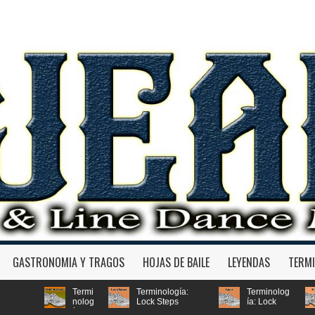
GASTRONOMIA Y TRAGOS
HOJAS DE BAILE
LEYENDAS
TERM
Termi
Terminología:
Terminolog
Termino
nolog
Lock Steps
ía: Lock
a: Point
ía