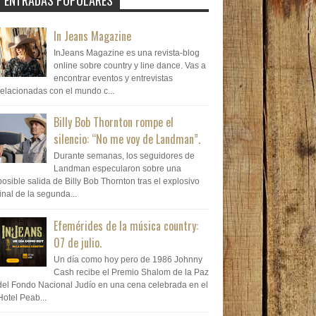
ENTRADAS POPULARES
In Jeans Magazine
InJeans Magazine es una revista-blog
online sobre country y line dance. Vas a
encontrar eventos y entrevistas
relacionadas con el mundo c...
Billy Bob Thornton rompe el
silencio: “No me voy de Landman”.
Durante semanas, los seguidores de
Landman especularon sobre una
posible salida de Billy Bob Thornton tras el explosivo
final de la segunda...
Efemérides de la música country:
07 de julio.
Un día como hoy pero de 1986 Johnny
Cash recibe el Premio Shalom de la Paz
del Fondo Nacional Judío en una cena celebrada en el
Hotel Peab...