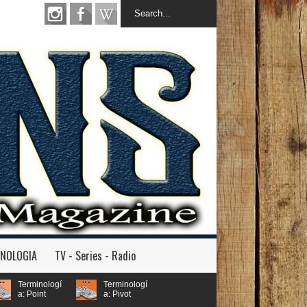
INOLOGIA
TV - Series - Radio
logí
Terminologí
a: Pivot