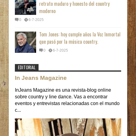
retrato maduro y honesto del country
moderno
0
6-7-2025
Tom Jones: hoy cumple años la Voz Inmortal
que pasó por la música country.
0
6-7-2025
EDITORIAL
In Jeans Magazine
InJeans Magazine es una revista-blog online
sobre country y line dance. Vas a encontrar
eventos y entrevistas relacionadas con el mundo
c...