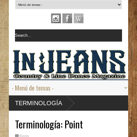
Terminolog
TERMINOLOGÍA
ía: Lock
Terminología: Point
Reply