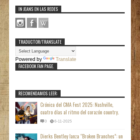
IN JEANS EN LAS REDES
TRADUCTOR/TRANSLATE
Powered by
Translate
FACEBOOK FAN PAGE.
RECOMENDAMOS LEER:
Crónica del CMA Fest 2025: Nashville,
cuatro días al ritmo del corazón country.
0
6-11-2025
Dierks Bentley lanza “Broken Branches”: un