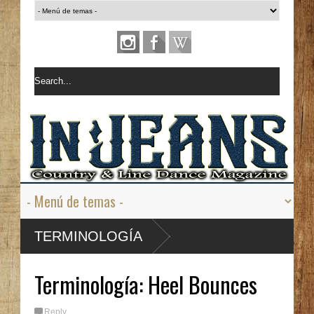
Terminolog
TERMINOLOGÍA
ía: Lock
Terminología: Heel Bounces
Reply