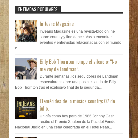
ENTRADAS POPULARES
In Jeans Magazine
InJeans Magazine es una revista-blog online
sobre country y line dance. Vas a encontrar
eventos y entrevistas relacionadas con el mundo
c...
Billy Bob Thornton rompe el silencio: “No
me voy de Landman”.
Durante semanas, los seguidores de Landman
especularon sobre una posible salida de Billy
Bob Thornton tras el explosivo final de la segunda...
Efemérides de la música country: 07 de
julio.
Un día como hoy pero de 1986 Johnny Cash
recibe el Premio Shalom de la Paz del Fondo
Nacional Judío en una cena celebrada en el Hotel Peab...