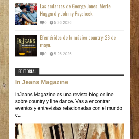
Las andanzas de George Jones, Merle
Haggard y Johnny Paycheck
0
5-26-2026
Efemérides de la música country: 26 de
mayo.
0
5-26-2026
EDITORIAL
In Jeans Magazine
InJeans Magazine es una revista-blog online
sobre country y line dance. Vas a encontrar
eventos y entrevistas relacionadas con el mundo
c...